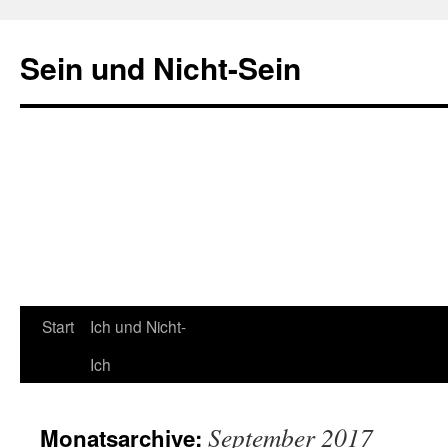
Sein und Nicht-Sein
Start
Ich und Nicht-
Springe
Ich
zum
Inhalt
September 2017
Monatsarchive: