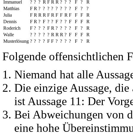
Immanuel
?
?
?
R
F
R
R
?
?
?
F
?
R
Matthias
F
R
?
?
?
?
?
?
?
?
F
?
?
Julia
F
R
R
R
F
R
F
F
R
F
F
F
R
Dennis
F
R
?
F
?
?
F
?
?
F
F
F
R
Roderich
F
?
?
?
F
R
?
?
?
?
F
?
R
Walle
?
?
?
?
?
R
R
R
?
F
F
F
R
Musterlösung
?
?
?
?
F
F
?
?
?
?
F
?
R
Folgende offensichtlichen F
Niemand hat alle Aussage
Die einzige Aussage, die 
ist Aussage 11: Der Vorg
Bei Abweichungen von de
eine hohe Übereinstimmu