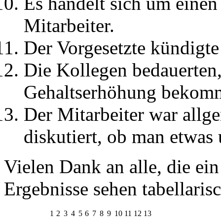
Es handelt sich um einen
Mitarbeiter.
Der Vorgesetzte kündigte
Die Kollegen bedauerten,
Gehaltserhöhung bekomm
Der Mitarbeiter war allg
diskutiert, ob man etwas
Vielen Dank an alle, die e
Ergebnisse sehen tabellaris
1
2
3
4
5
6
7
8
9
10
11
12
13