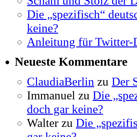
Scham und Stolz der 
Die „spezifisch“ deuts
keine?
Anleitung für Twitter
Neueste Kommentare
ClaudiaBerlin
zu
Der 
Immanuel
zu
Die „spez
doch gar keine?
Walter
zu
Die „spezifi
gar keine?